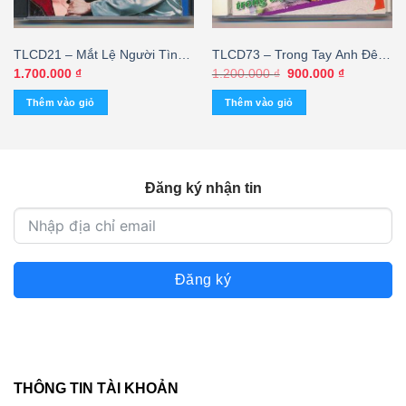
TLCD21 – Mắt Lệ Người Tình
TLCD73 – Trong Tay Anh Đêm
– Kim Anh – Duy Quang (Bìa
Nay – Khánh Ly (3 GÓC)
Giá
Giá
1.700.000
₫
1.200.000
₫
900.000
₫
gốc
hiện
tái, 3 góc) KGNEW
KGTC
là:
tại
Thêm vào giỏ
Thêm vào giỏ
1.200.000 ₫.
là:
900.000 ₫.
Đăng ký nhận tin
Đăng ký
THÔNG TIN TÀI KHOẢN