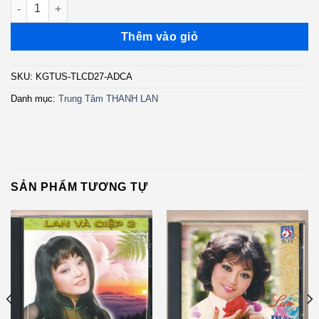
TLCD27 - Ngẫn Ngơ Sầu - Hương Lan (ADCA) KGTUS số lượng
Thêm vào giỏ
SKU:
KGTUS-TLCD27-ADCA
Danh mục:
Trung Tâm THANH LAN
SẢN PHẨM TƯƠNG TỰ