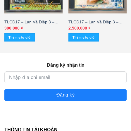
TLCD17 – Lan Và Điệp 3 –
TLCD17 – Lan Và Điệp 3 –
Hương Lan (CDV)
Hương Lan (3 Góc) KGTUS
300.000
₫
2.500.000
₫
Thêm vào giỏ
Thêm vào giỏ
00 ₫.
Đăng ký nhận tin
Đăng ký
THÔNG TIN TÀI KHOẢN