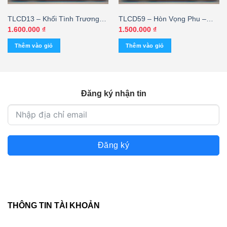
TLCD13 – Khối Tình Trương
TLCD59 – Hòn Vọng Phu –
Chi – Khánh Ly – Sĩ Phú (JVC)
Chế Linh (3G) KGUP
1.600.000
₫
1.500.000
₫
KGTUS
Thêm vào giỏ
Thêm vào giỏ
Đăng ký nhận tin
Đăng ký
THÔNG TIN TÀI KHOẢN