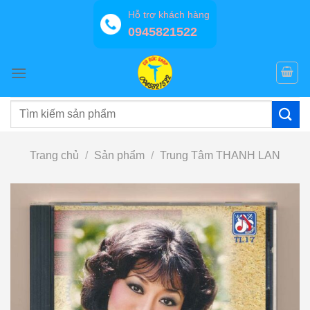
Bỏ
Hỗ trợ khách hàng
qua
0945821522
nội
dung
Tìm
kiếm:
Trang chủ
/
Sản phẩm
/
Trung Tâm THANH LAN