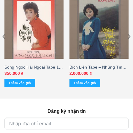
Song Ngọc Hải Ngoại Tape 1 –
Bích Liên Tape – Những Tình
Những Chuyện Tình Hôm Nay
Khúc Biệt Ly – Hương Lan 2
350.000
₫
2.000.000
₫
(KGTC)
(Băng Đen) KGTUS
Thêm vào giỏ
Thêm vào giỏ
Đăng ký nhận tin