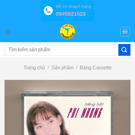
Bỏ
Hỗ trợ khách hàng
qua
0945821522
nội
dung
Tìm
kiếm:
Trang chủ
/
Sản phẩm
/
Băng Cassette