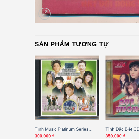
SẢN PHẨM TƯƠNG TỰ
um Series
Tình Music Platinum Series
Tình Đặc Biệt C
gười Xa Lạ
CD06 – Happy Y2K
Hương 1 – Như L
Giá
00
₫
300.000
₫
350.000
₫