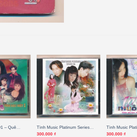
D1 – Quê
Tình Music Platinum Series
Tình Music Plat
ục Bình Trôi
CD05 – Năm 17 Tuổi
CD19 – Tình Y
300.000
₫
300.000
₫