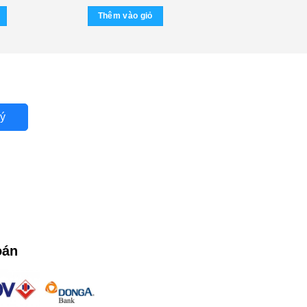
ohnny Dũng 2
Thêm vào giỏ
ý
oán