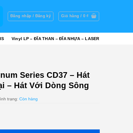
g
Đăng nhập / Đăng ký
Giỏ hàng /
0
₫
HS
Vinyl LP – ĐĨA THAN – ĐĨA NHỰA – LASER
inum Series CD37 – Hát
i – Hát Với Dòng Sông
ình trạng:
Còn hàng
37 - Hát Cho Người Ở Lại - Hát Với Dòng Sông số lượng