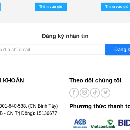
Minh Tuyết – J
Thêm vào giỏ
Thêm vào giỏ
Đăng ký nhận tin
Đăng k
I KHOẢN
Theo dõi chúng tôi
Phương thức thanh t
001-840-538. (CN Bình Tây)
- CN Trị Đông): 15136677