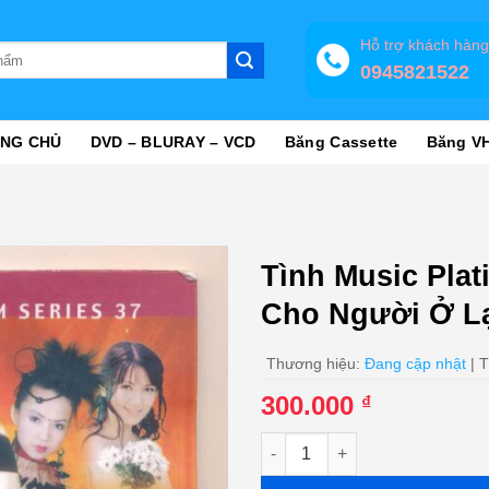
Hỗ trợ khách hàn
0945821522
NG CHỦ
DVD – BLURAY – VCD
Băng Cassette
Băng V
Tình Music Plat
Cho Người Ở Lạ
Thương hiệu:
Đang cập nhật
| T
300.000
₫
Tình Music Platinum Series CD