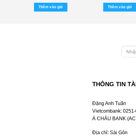
hiện
(IFPI)
tại
Thêm vào giỏ
Thêm vào giỏ
0 ₫.
là:
250.000 ₫.
THÔNG TIN TÀ
Đặng Anh Tuấn
Vietcombank: 0251-
Á CHÂU BANK (ACB 
Địa chỉ: Sài Gòn