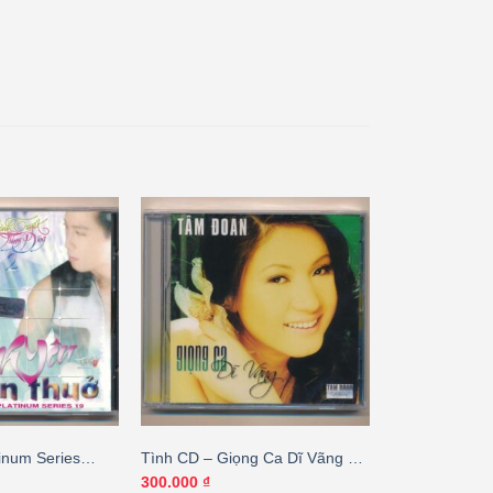
inum Series
Tình CD – Giọng Ca Dĩ Vãng –
êu Muôn Thuở –
Tâm Đoan
300.000
₫