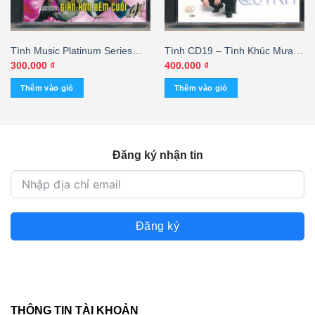
Tình Music Platinum Series
Tình CD19 – Tình Khúc Mưa 2
CD34 – Yêu Người Chung
– Mạnh Quỳnh (DADR)
300.000
₫
400.000
₫
Vách
Thêm vào giỏ
Thêm vào giỏ
Đăng ký nhận tin
Đăng ký
THÔNG TIN TÀI KHOẢN