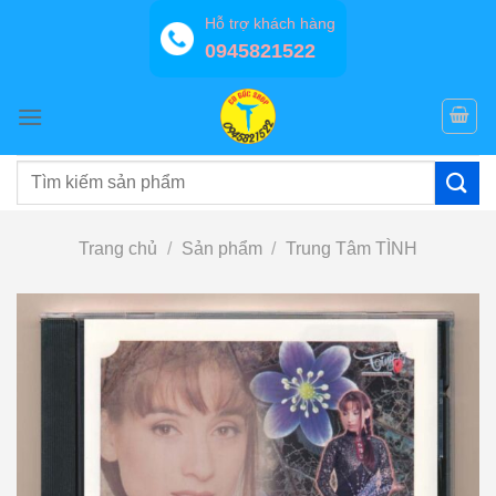
Bỏ
Hỗ trợ khách hàng
qua
0945821522
nội
dung
Tìm
kiếm:
Trang chủ
/
Sản phẩm
/
Trung Tâm TÌNH