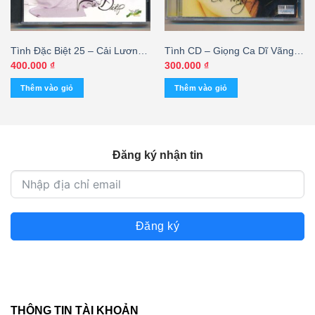
Tình Đặc Biệt 25 – Cải Lương
Tình CD – Giọng Ca Dĩ Vãng –
Chuyện Tình Lan Và Điệp –
Tâm Đoan
400.000
₫
300.000
₫
Phi Nhung – Mạnh Quỳnh
Thêm vào giỏ
Thêm vào giỏ
Đăng ký nhận tin
Đăng ký
THÔNG TIN TÀI KHOẢN