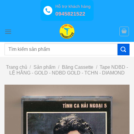
Bỏ
Hỗ trợ khách hàng
qua
0945821522
nội
dung
Tìm
kiếm:
Trang chủ
/
Sản phẩm
/
Băng Cassette
/
Tape NDBD -
LỆ HẰNG - GOLD - NDBD GOLD - TCHN - DIAMOND