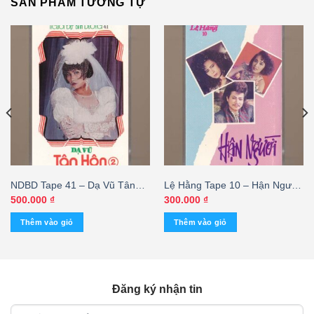
SẢN PHẨM TƯƠNG TỰ
NDBD Tape 41 – Dạ Vũ Tân
Lệ Hằng Tape 10 – Hận Người
Hôn 2 (KGTUS)
(KGTC)
500.000
₫
300.000
₫
Thêm vào giỏ
Thêm vào giỏ
Đăng ký nhận tin