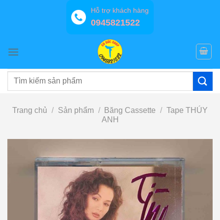
Bỏ
Hỗ trợ khách hàng
qua
0945821522
nội
dung
Tìm
kiếm:
Trang chủ
/
Sản phẩm
/
Băng Cassette
/
Tape THÚY
ANH