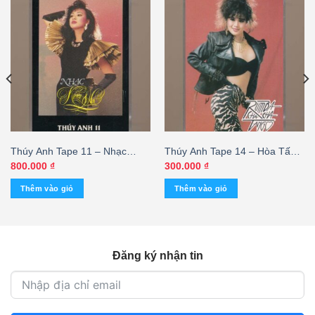
Thúy Anh Tape 11 – Nhạc
Thúy Anh Tape 14 – Hòa Tấu
Khiêu Vũ (KGTUS) – cái
Rumba Cha Cha Tango (Băng
800.000
₫
300.000
₫
Trắng) KGTUS
Thêm vào giỏ
Thêm vào giỏ
Đăng ký nhận tin