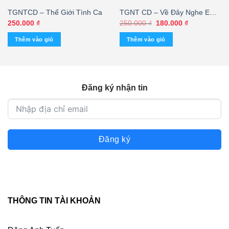
TGNTCD – Thế Giới Tình Ca
TGNT CD – Về Đây Nghe Em
(KGJOE)
Giá
Giá
250.000
₫
250.000
₫
180.000
₫
gốc
hiện
là:
tại
Thêm vào giỏ
Thêm vào giỏ
250.000 ₫.
là:
180.000 ₫.
Đăng ký nhận tin
Đăng ký
THÔNG TIN TÀI KHOẢN