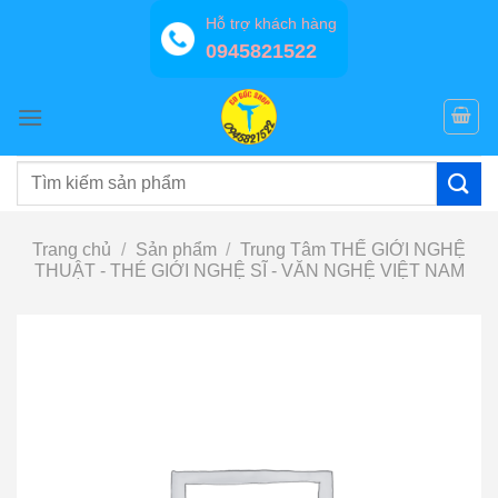
Bỏ
Hỗ trợ khách hàng
qua
0945821522
nội
dung
Tìm
kiếm:
Trang chủ
/
Sản phẩm
/
Trung Tâm THẾ GIỚI NGHỆ
THUẬT - THÉ GIỚI NGHỆ SĨ - VĂN NGHỆ VIỆT NAM