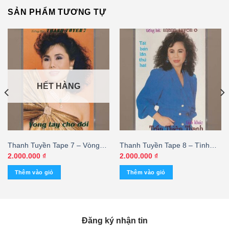
SẢN PHẨM TƯƠNG TỰ
HẾT HÀNG
Thanh Tuyền Tape 7 – Vòng
Thanh Tuyền Tape 8 – Tình
Tay Cho Đời (Băng Đen –
Khúc Trần Thiện Thanh (Băng
2.000.000
₫
2.000.000
₫
KGTUS)
Trắng Đục) KGTUS
Thêm vào giỏ
Thêm vào giỏ
00 ₫.
Đăng ký nhận tin