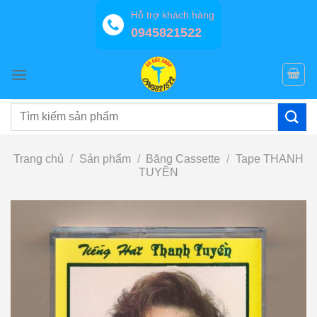
Bỏ
Hỗ trợ khách hàng
qua
0945821522
nội
dung
Tìm
kiếm:
Trang chủ
/
Sản phẩm
/
Băng Cassette
/
Tape THANH
TUYỀN