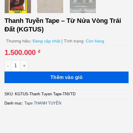
Thanh Tuyền Tape – Từ Nửa Vòng Trái
Đất (KGTUS)
Thương hiệu:
Đang cập nhật
| Tình trạng:
Còn hàng
1.500.000
₫
Thanh Tuyền Tape - Từ Nửa Vòng Trái Đất (KGTUS) số lượng
Thêm vào giỏ
SKU:
KGTUS-Thanh Tuyen Tape-TNVTD
Danh mục:
Tape THANH TUYỀN