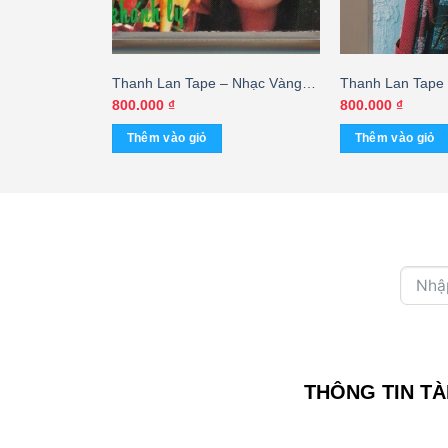
4 – Mắt Lệ
Thanh Lan Tape – Nhạc Vàng
Thanh Lan Tape
 Anh – Duy
Khánh Ly (KGTUS)
Mát (KGFR)
Giá
00
₫
800.000
₫
800.000
₫
hiện
ng, KHÔNG
tại
Thêm vào giỏ
Thêm vào giỏ
0 ₫.
là:
300.000 ₫.
THÔNG TIN TÀ