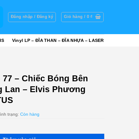
g
Đăng nhập / Đăng ký
Giỏ hàng /
0
₫
HS
Vinyl LP – ĐĨA THAN – ĐĨA NHỰA – LASER
 77 – Chiếc Bóng Bên
 Lan – Elvis Phương
TUS
ình trạng:
Còn hàng