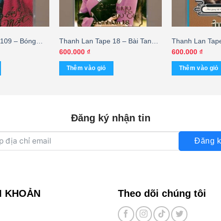
 109 – Bóng
Thanh Lan Tape 18 – Bài Tango
Thanh Lan Tape
Cho Em – Khánh Ly (Băng
41) – Vời Vợi 
600.000
₫
600.000
₫
Trong) KGTUS
Julie (Băng Tr
Thêm vào giỏ
Thêm vào giỏ
Đăng ký nhận tin
Đăng k
I KHOẢN
Theo dõi chúng tôi