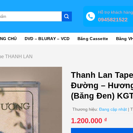
Hỗ trợ khách hàn
0945821522
NG CHỦ
DVD – BLURAY – VCD
Băng Cassette
Băng V
pe THANH LAN
Thanh Lan Tape
Đường – Hương
(Băng Đen) KG
Thương hiệu:
Đang cập nhật
| T
1.200.000
₫