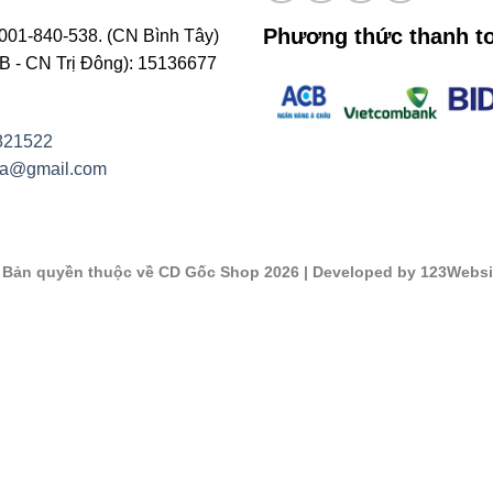
Phương thức thanh t
001-840-538. (CN Bình Tây)
- CN Trị Đông): 15136677
821522
na@gmail.com
©
Bản quyền thuộc về CD Gốc Shop 2026
| Developed by 123Websi