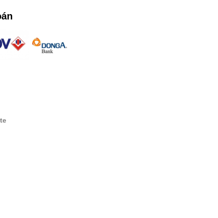
oán
te