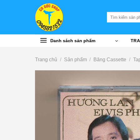
Bỏ
qua
Tìm
nội
kiếm:
dung
Danh sách sản phẩm
TRA
Trang chủ
/
Sản phẩm
/
Băng Cassette
/
Ta