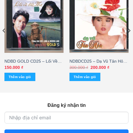
NDBD GOLD CD25 – Lối Về
NDBDCD25 – Dạ Vũ Tân Hôn
Đất Mẹ – Hương Lan – Chế
(CEI)
Giá
Giá
150.000
₫
300.000
₫
200.000
₫
gốc
hiện
Linh
là:
tại
Thêm vào giỏ
Thêm vào giỏ
300.000 ₫.
là:
200.000 ₫.
Đăng ký nhận tin