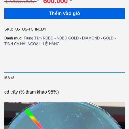
Giá
Giá
1.000.000
600.000
gốc
hiện
là:
tại
Thêm vào giỏ
1.000.000 ₫.
là:
600.000 ₫.
SKU:
KGTUS-TCHNCD4
Danh mục:
Trung Tâm NDBD - NDBD GOLD - DIAMOND - GOLD -
TÌNH CA HẢI NGOẠI - LỆ HẰNG
Mô tả
cd trầy (% tham khảo 95%)