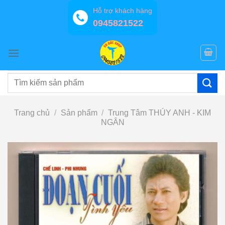
Bỏ
Hỗ trợ khách hàng
qua
0945821522
nội
dung
Tìm
kiếm:
Trang chủ
/
Sản phẩm
/
Trung Tâm THÚY ANH - KIM
NGÂN