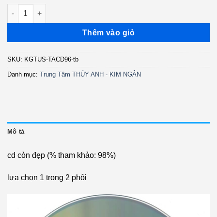
TACD96 - Ngẫu Hứng Lý Qua Cầu - Hương Lan (TB) KGTUS số
Thêm vào giỏ
SKU:
KGTUS-TACD96-tb
Danh mục:
Trung Tâm THÚY ANH - KIM NGÂN
Mô tả
cd còn đẹp (% tham khảo: 98%)
lựa chọn 1 trong 2 phôi