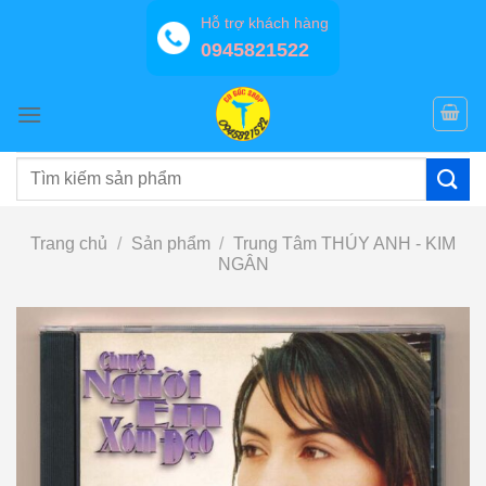
Bỏ
Hỗ trợ khách hàng
qua
0945821522
nội
dung
Tìm
kiếm:
Trang chủ
/
Sản phẩm
/
Trung Tâm THÚY ANH - KIM
NGÂN