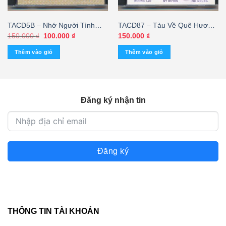
TACD5B – Nhớ Người Tình
TACD87 – Tàu Về Quê Hương
Xưa – Elvis Phương – Kiều
– Hương Lan – Phi Nhung –
Giá
Giá
150.000
₫
100.000
₫
150.000
₫
gốc
hiện
Nga (Phôi Số, KHÔNG BÌA
Mỹ Huyền
là:
tại
Thêm vào giỏ
Thêm vào giỏ
GỐC) KGVHC
150.000 ₫.
là:
100.000 ₫.
Đăng ký nhận tin
Đăng ký
THÔNG TIN TÀI KHOẢN