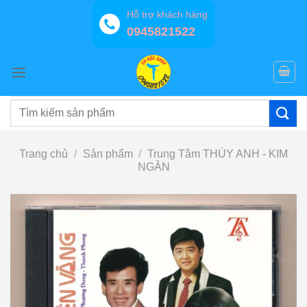
Bỏ
Hỗ trợ khách hàng
qua
0945821522
nội
dung
Tìm
kiếm:
Trang chủ
/
Sản phẩm
/
Trung Tâm THÚY ANH - KIM
NGÂN