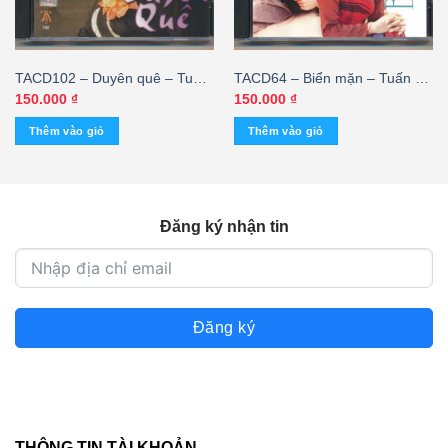
TACD102 – Duyên quê – Tuấn
TACD64 – Biển mặn – Tuấn Vũ
Vũ – Hương Lan
– Phượng Mai
150.000
₫
150.000
₫
Thêm vào giỏ
Thêm vào giỏ
Đăng ký nhận tin
Đăng ký
THÔNG TIN TÀI KHOẢN