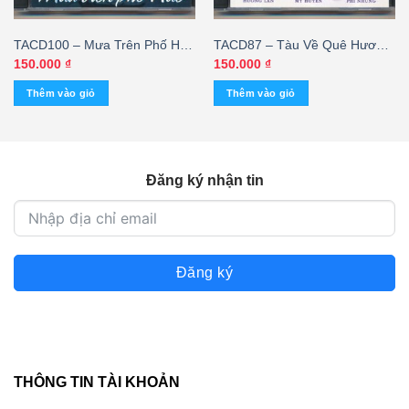
TACD100 – Mưa Trên Phố Huế
TACD87 – Tàu Về Quê Hương
– Phi Nhung – Thái Châu
– Hương Lan – Phi Nhung –
150.000
₫
150.000
₫
Mỹ Huyền
Thêm vào giỏ
Thêm vào giỏ
Đăng ký nhận tin
Đăng ký
THÔNG TIN TÀI KHOẢN