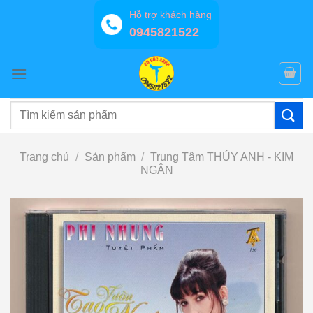
Bỏ
Hỗ trợ khách hàng
qua
0945821522
nội
dung
Tìm
kiếm:
Trang chủ
/
Sản phẩm
/
Trung Tâm THÚY ANH - KIM
NGÂN