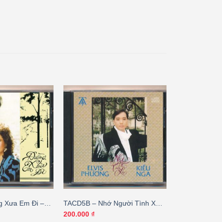
 Xưa Em Đi –
TACD5B – Nhớ Người Tình Xưa
nh Tuyền
– Elvis Phương – Kiều Nga (Bìa
200.000
₫
2 Lá)