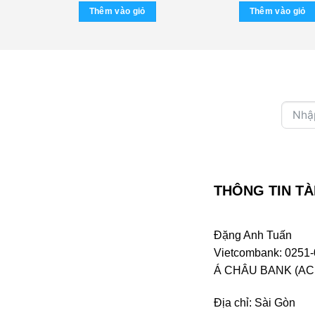
là:
tại
Thêm vào giỏ
Thêm vào giỏ
7.000.000 ₫.
là:
6.500.000 ₫.
THÔNG TIN TÀ
Đặng Anh Tuấn
Vietcombank: 0251-
Á CHÂU BANK (ACB 
Địa chỉ: Sài Gòn