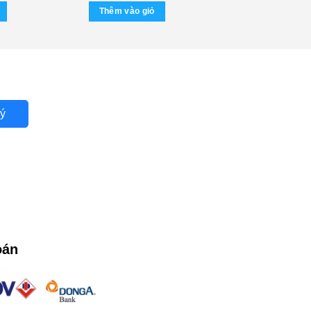
Thêm vào giỏ
ý
oán