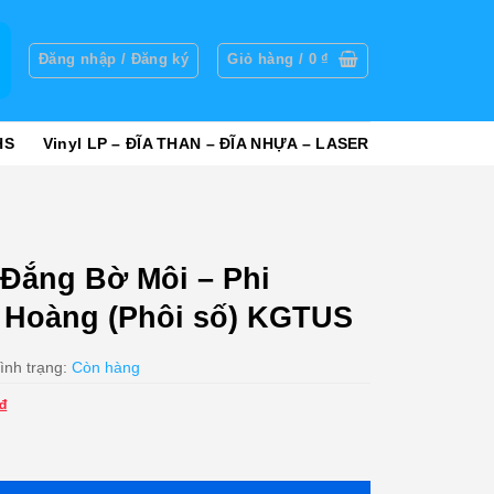
g
Đăng nhập / Đăng ký
Giỏ hàng /
0
₫
HS
Vinyl LP – ĐĨA THAN – ĐĨA NHỰA – LASER
Đắng Bờ Môi – Phi
 Hoàng (Phôi số) KGTUS
ình trạng:
Còn hàng
Giá
₫
hiện
 Phi Nhung - Khánh Hoàng (Phôi số) KGTUS số lượng
tại
₫.
là: