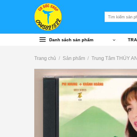
Bỏ
qua
Tìm
nội
kiếm:
dung
Danh sách sản phẩm
TRA
Trang chủ
/
Sản phẩm
/
Trung Tâm THÚY A