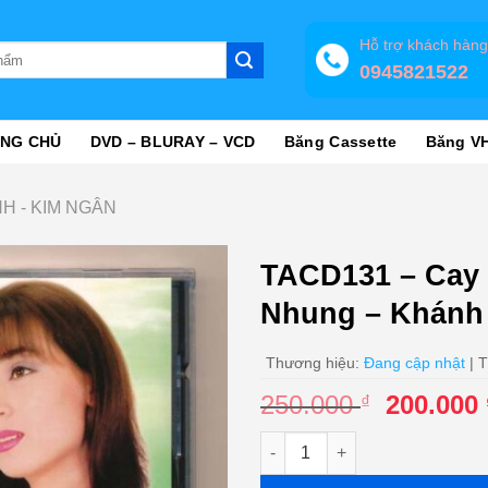
Hỗ trợ khách hàn
0945821522
NG CHỦ
DVD – BLURAY – VCD
Băng Cassette
Băng V
NH - KIM NGÂN
TACD131 – Cay 
Nhung – Khánh
Thương hiệu:
Đang cập nhật
| T
Giá
250.000
200.000
₫
gốc
TACD131 - Cay Đắng Bờ Môi -
là:
250.000 