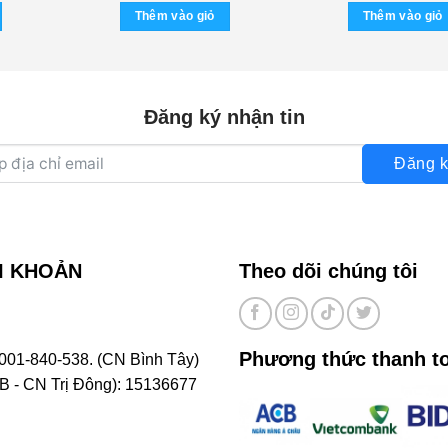
Thêm vào giỏ
Thêm vào giỏ
Đăng ký nhận tin
Đăng k
I KHOẢN
Theo dõi chúng tôi
Phương thức thanh t
001-840-538. (CN Bình Tây)
- CN Trị Đông): 15136677