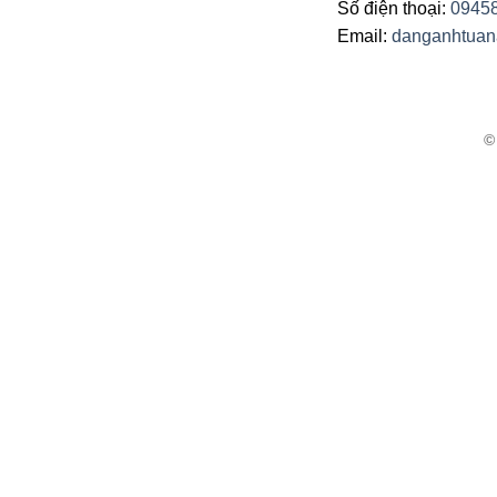
Số điện thoại:
0945
Email:
danganhtua