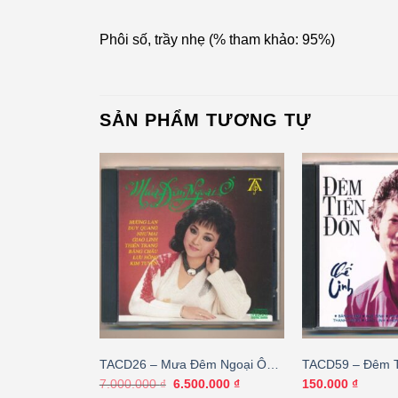
Phôi số, trầy nhẹ (% tham khảo: 95%)
SẢN PHẨM TƯƠNG TỰ
Tao Ngộ – Phi
TACD26 – Mưa Đêm Ngoại Ô
TACD59 – Đêm T
(JVC, Trầy) KGTUS
Giá
Giá
7.000.000
₫
6.500.000
₫
150.000
₫
gốc
hiện