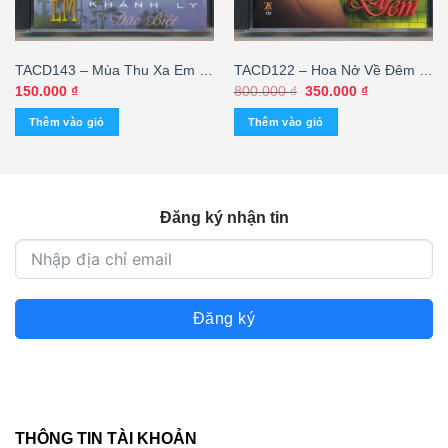
TACD143 – Mùa Thu Xa Em –
TACD122 – Hoa Nở Về Đêm –
Khánh Ly
Phương Dung (Phôi Số, Trầy)
Giá
Giá
150.000
₫
800.000
₫
350.000
₫
gốc
hiện
KGTUS – cái
là:
tại
Thêm vào giỏ
Thêm vào giỏ
800.000 ₫.
là:
350.000 ₫.
Đăng ký nhận tin
Đăng ký
THÔNG TIN TÀI KHOẢN