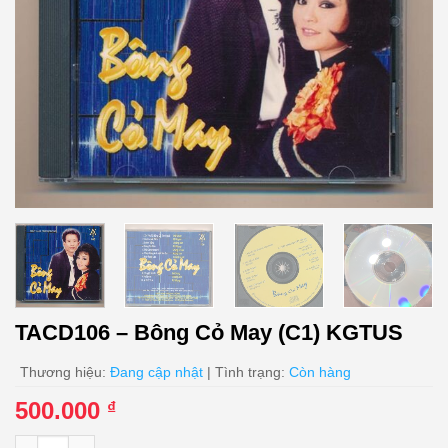
TACD106 – Bông Cỏ May (C1) KGTUS
Thương hiệu:
Đang cập nhật
| Tình trạng:
Còn hàng
500.000
₫
TACD106 - Bông Cỏ May (C1) KGTUS số lượng