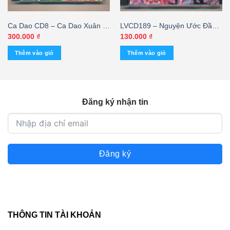
Ca Dao CD8 – Ca Dao Xuân –
LVCD189 – Nguyện Ước Đầu
Mừng Tuổi Mẹ (A98) KGMG
Xuân (tb, KHÔNG BÌA GỐC)
300.000
₫
130.000
₫
KGVHC
Thêm vào giỏ
Thêm vào giỏ
Đăng ký nhận tin
Đăng ký
THÔNG TIN TÀI KHOẢN