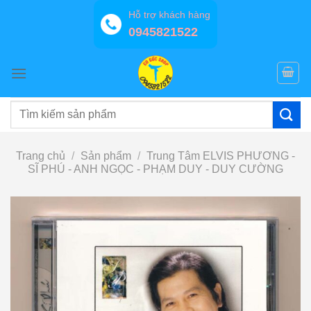
Bỏ
Hỗ trợ khách hàng
qua
0945821522
nội
dung
Tìm
kiếm:
Trang chủ
/
Sản phẩm
/
Trung Tâm ELVIS PHƯƠNG -
SĨ PHÚ - ANH NGỌC - PHẠM DUY - DUY CƯỜNG