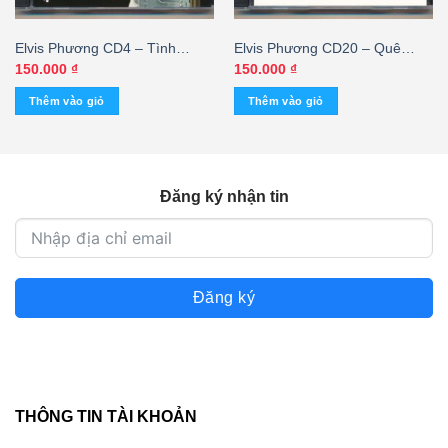
Elvis Phương CD4 – Tình
Elvis Phương CD20 – Quê
Muộn (tái bản) KGNEW – cái
Hương Tình Yêu
150.000
₫
150.000
₫
Thêm vào giỏ
Thêm vào giỏ
Đăng ký nhận tin
Đăng ký
THÔNG TIN TÀI KHOẢN