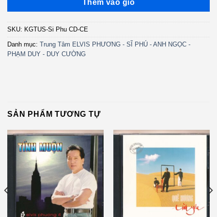
Thêm vào giỏ
SKU:
KGTUS-Si Phu CD-CE
Danh mục:
Trung Tâm ELVIS PHƯƠNG - SĨ PHÚ - ANH NGỌC -
PHẠM DUY - DUY CƯỜNG
SẢN PHẨM TƯƠNG TỰ