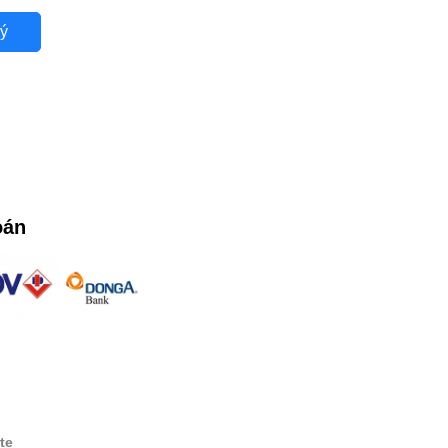
ý
oán
te