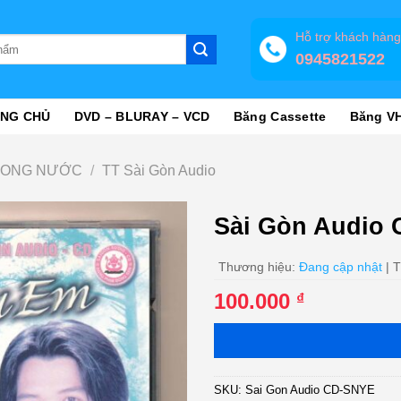
Hỗ trợ khách hàn
0945821522
NG CHỦ
DVD – BLURAY – VCD
Băng Cassette
Băng V
RONG NƯỚC
/
TT Sài Gòn Audio
Sài Gòn Audio 
Thương hiệu:
Đang cập nhật
| T
100.000
₫
SKU:
Sai Gon Audio CD-SNYE