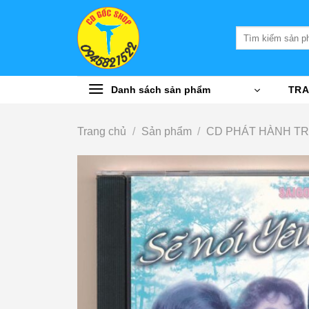
Bỏ
qua
Tìm
nội
kiếm:
dung
Danh sách sản phẩm
TRA
Trang chủ
/
Sản phẩm
/
CD PHÁT HÀNH T