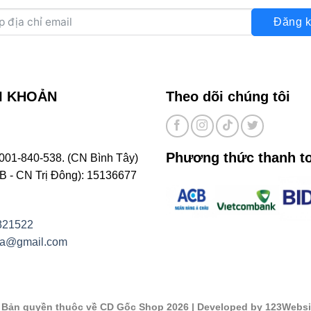
Đăng k
I KHOẢN
Theo dõi chúng tôi
Phương thức thanh t
001-840-538. (CN Bình Tây)
- CN Trị Đông): 15136677
821522
na@gmail.com
©
Bản quyền thuộc về CD Gốc Shop 2026
| Developed by 123Websi