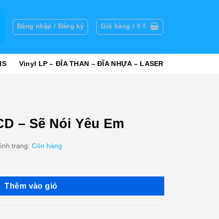
g
Đăng nhập / Đăng ký
Giỏ hàng /
0
₫
HS
Vinyl LP – ĐĨA THAN – ĐĨA NHỰA – LASER
CD – Sẽ Nói Yêu Em
ình trạng:
Còn hàng
Thêm vào giỏ