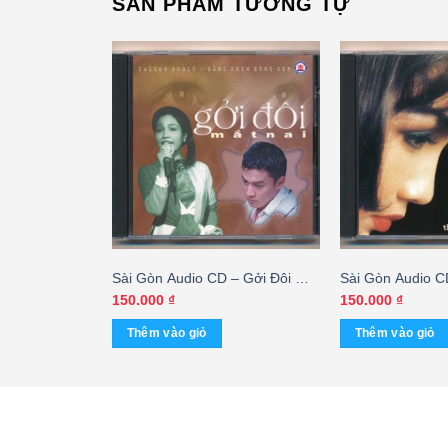
SẢN PHẨM TƯƠNG TỰ
 – Giữa Lòng
Sài Gòn Audio CD – Gởi Đôi mắt
Sài Gòn Audio 
ang Linh
Nai – cái
Không Trở Lại –
150.000
₫
150.000
₫
Thêm vào giỏ
Thêm vào giỏ