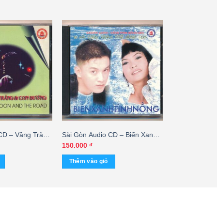
CD – Vầng Trăng
Sài Gòn Audio CD – Biển Xanh
 Ngọc Tân – cái
Tình Nồng (KGTC) – cái
150.000
₫
Thêm vào giỏ