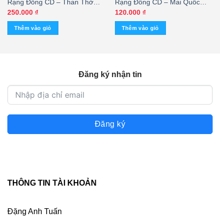
Rạng Đông CD – Than Thở
Rạng Đông CD – Mai Quốc
Với Lục Bình – Phi Nhung
Huy Sến 2
250.000
₫
120.000
₫
Thêm vào giỏ
Thêm vào giỏ
Đăng ký nhận tin
Đăng ký
THÔNG TIN TÀI KHOẢN
Đặng Anh Tuấn