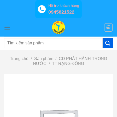
Bỏ
Hỗ trợ khách hàng
qua
0945821522
nội
dung
Tìm
kiếm:
Trang chủ
/
Sản phẩm
/
CD PHÁT HÀNH TRONG
NƯỚC
/
TT RẠNG ĐÔNG