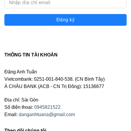
Đăng ký
THÔNG TIN TÀI KHOẢN
Đặng Anh Tuấn
Vietcombank: 0251-001-840-538. (CN Bình Tây)
Á CHÂU BANK (ACB - CN Trị Đông): 15136677
Địa chỉ: Sài Gòn
Số điện thoại:
0945821522
Email:
danganhtuana@gmail.com
Theo dõi chúng tôi