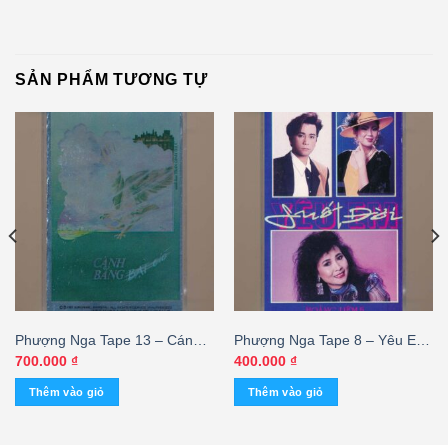
SẢN PHẨM TƯƠNG TỰ
Phượng Nga Tape 13 – Cánh
Phượng Nga Tape 8 – Yêu Em
Bằng Bạt Gió (KGFR) – cái
Suốt Đời (Hoàng Liêm – Kim
700.000
₫
400.000
₫
Anh – Thiên Trang – Thái Hiền
Thêm vào giỏ
Thêm vào giỏ
– Phương Loan) KGDH – cái