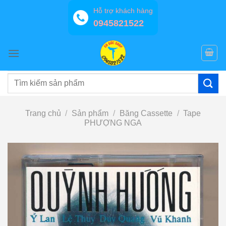
Bỏ
Hỗ trợ khách hàng
qua
0945821522
nội
dung
Tìm
kiếm:
Trang chủ
/
Sản phẩm
/
Băng Cassette
/
Tape
PHƯỢNG NGA