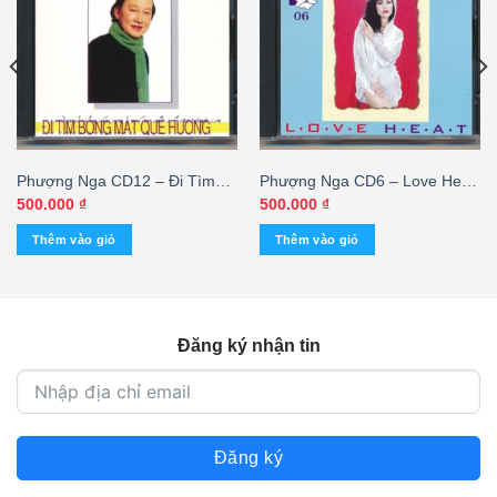
Phượng Nga CD12 – Đi Tìm
Phượng Nga CD6 – Love Heat
Bóng Mát Quê Hương – Duy
– Zaza – Trung Hành – Thanh
500.000
₫
500.000
₫
Khánh (CDV) KGTUS
Tùng (3 Góc) KGTUS
Thêm vào giỏ
Thêm vào giỏ
Đăng ký nhận tin
Đăng ký