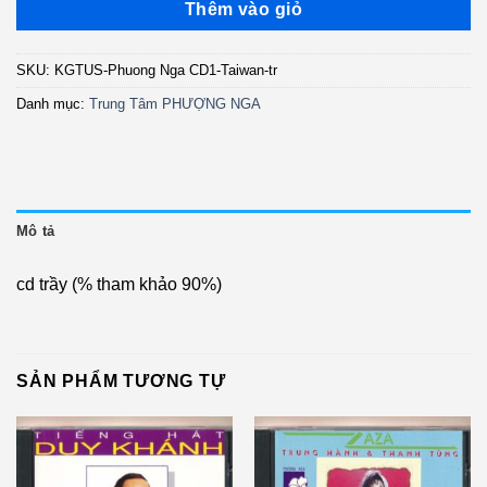
là:
tại
Thêm vào giỏ
1.000.000 ₫.
là:
600.000 ₫.
SKU:
KGTUS-Phuong Nga CD1-Taiwan-tr
Danh mục:
Trung Tâm PHƯỢNG NGA
Mô tả
cd trầy (% tham khảo 90%)
SẢN PHẨM TƯƠNG TỰ