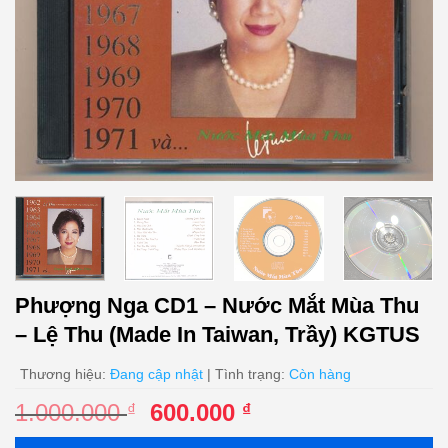
Phượng Nga CD1 – Nước Mắt Mùa Thu
– Lệ Thu (Made In Taiwan, Trầy) KGTUS
Thương hiệu:
Đang cập nhật
| Tình trạng:
Còn hàng
Giá
Giá
1.000.000
600.000
₫
₫
gốc
hiện