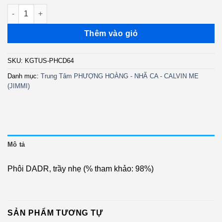
PHCD64 - Tạ Từ Trong Đêm - Chế Linh - Phi Nhung (DADR) KG
Thêm vào giỏ
SKU:
KGTUS-PHCD64
Danh mục:
Trung Tâm PHƯỢNG HOÀNG - NHÃ CA - CALVIN ME
(JIMMI)
Mô tả
Phôi DADR, trầy nhẹ (% tham khảo: 98%)
SẢN PHẨM TƯƠNG TỰ