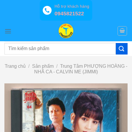
Bỏ
Hỗ trợ khách hàng
qua
0945821522
nội
dung
Tìm
kiếm:
Trang chủ
/
Sản phẩm
/
Trung Tâm PHƯỢNG HOÀNG -
NHÃ CA - CALVIN ME (JIMMI)