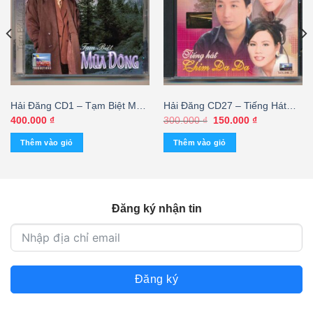
Hải Đăng CD1 – Tạm Biệt Mùa
Hải Đăng CD27 – Tiếng Hát
Đông – Thái Châu (Nimbus)
Chim Đa Đa (Trầy)
Giá
Giá
400.000
₫
300.000
₫
150.000
₫
gốc
hiện
KGTUS
là:
tại
Thêm vào giỏ
Thêm vào giỏ
300.000 ₫.
là:
150.000 ₫.
Đăng ký nhận tin
Đăng ký