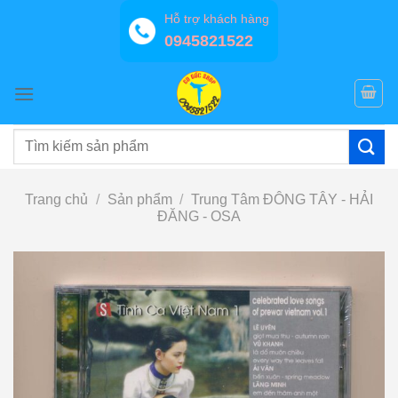
Bỏ
Hỗ trợ khách hàng
qua
0945821522
nội
dung
Tìm
kiếm:
Trang chủ
/
Sản phẩm
/
Trung Tâm ĐÔNG TÂY - HẢI
ĐĂNG - OSA