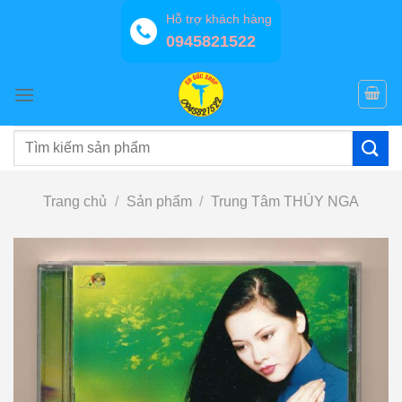
Bỏ
Hỗ trợ khách hàng
qua
0945821522
nội
dung
Tìm
kiếm:
Trang chủ
/
Sản phẩm
/
Trung Tâm THÚY NGA