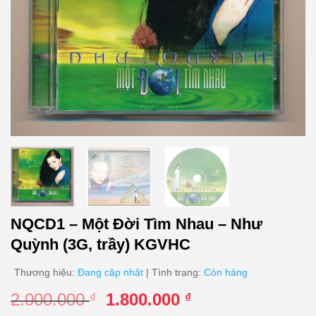
NQCD1 – Một Đời Tìm Nhau – Như
Quỳnh (3G, trầy) KGVHC
Thương hiệu:
Đang cập nhật
| Tình trạng:
Còn hàng
Giá
Giá
2.000.000
1.800.000
₫
₫
gốc
hiện