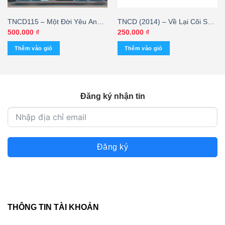
TNCD115 – Một Đời Yêu Anh –
TNCD (2014) – Về Lại Cõi Sầu
Ái Vân – Nguyễn Hưng (3G)
– Lam Anh – cái
500.000
₫
250.000
₫
KGTUS – cái
Thêm vào giỏ
Thêm vào giỏ
Đăng ký nhận tin
Đăng ký
THÔNG TIN TÀI KHOẢN