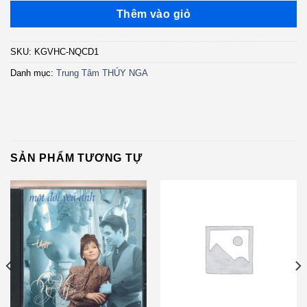
là:
tại
Thêm vào giỏ
2.000.000 ₫.
là:
1.800.000 ₫.
SKU:
KGVHC-NQCD1
Danh mục:
Trung Tâm THÚY NGA
SẢN PHẨM TƯƠNG TỰ