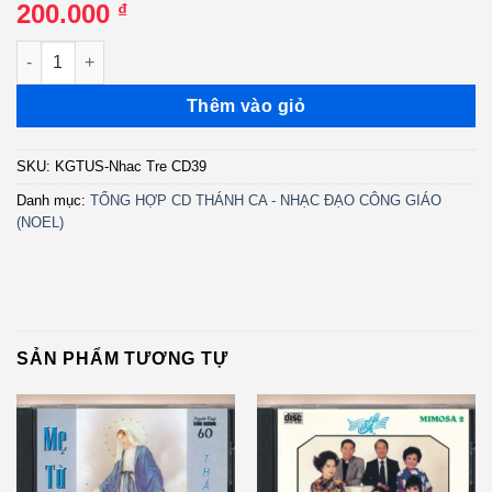
200.000
₫
Nhạc Trẻ CD39 - Giáng Sinh Đặc Biệt - Lilian - Nhật Quân - J
Thêm vào giỏ
SKU:
KGTUS-Nhac Tre CD39
Danh mục:
TỔNG HỢP CD THÁNH CA - NHẠC ĐẠO CÔNG GIÁO
(NOEL)
SẢN PHẨM TƯƠNG TỰ