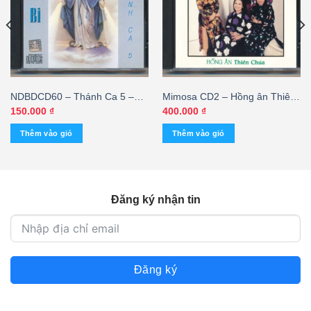
NDBDCD60 – Thánh Ca 5 –
Mimosa CD2 – Hồng ân Thiên
Mẹ Từ Bi
Chúa (Phôi Khắc) KGTUS
150.000
₫
400.000
₫
Thêm vào giỏ
Thêm vào giỏ
Đăng ký nhận tin
Đăng ký