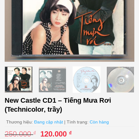
New Castle CD1 – Tiếng Mưa Rơi
(Technicolor, trầy)
Thương hiệu:
Đang cập nhật
| Tình trạng:
Còn hàng
Giá
Giá
250.000
120.000
₫
₫