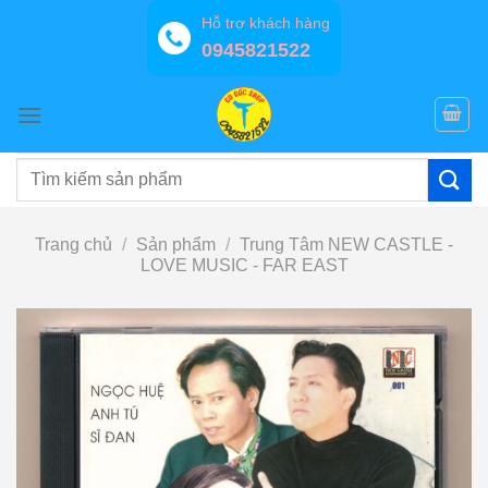
Bỏ
Hỗ trợ khách hàng
qua
0945821522
nội
dung
Tìm
kiếm:
Trang chủ
/
Sản phẩm
/
Trung Tâm NEW CASTLE -
LOVE MUSIC - FAR EAST