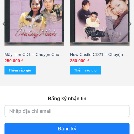
Mây Tím CD1 – Chuyện Chúng
New Castle CD21 – Chuyện
Mình (New Castle CD) KGNSA
Tình Không Suy Tư – SiSi
250.000
₫
250.000
₫
Thanh Ly – Anh Tú – Hoài Vũ
Thêm vào giỏ
Thêm vào giỏ
Đăng ký nhận tin
Đăng ký