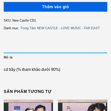
gốc
hiện
là:
tại
Thêm vào giỏ
250.000 ₫.
là:
120.000 ₫.
SKU:
New Castle CD1
Danh mục:
Trung Tâm NEW CASTLE - LOVE MUSIC - FAR EAST
Mô tả
cd trầy (% tham khảo dưới 90%)
SẢN PHẨM TƯƠNG TỰ