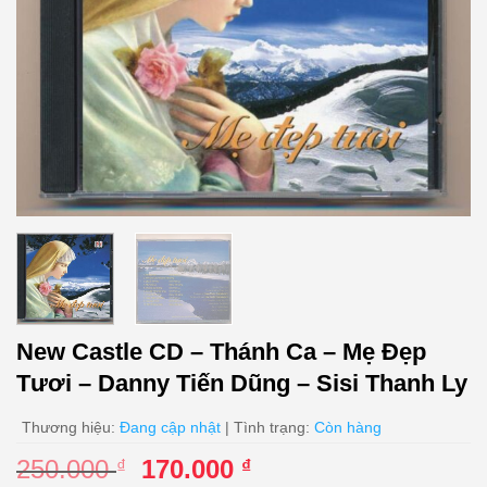
New Castle CD – Thánh Ca – Mẹ Đẹp
Tươi – Danny Tiến Dũng – Sisi Thanh Ly
Thương hiệu:
Đang cập nhật
| Tình trạng:
Còn hàng
Giá
Giá
250.000
170.000
₫
₫