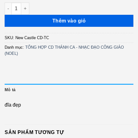
gốc
hiện
New Castle CD - Thánh Ca - Mẹ Đẹp Tươi - Danny Tiến Dũng - S
là:
tại
250.000 ₫.
là:
Thêm vào giỏ
170.000 ₫.
SKU:
New Castle CD-TC
Danh mục:
TỔNG HỢP CD THÁNH CA - NHẠC ĐẠO CÔNG GIÁO
(NOEL)
Mô tả
đĩa đẹp
SẢN PHẨM TƯƠNG TỰ