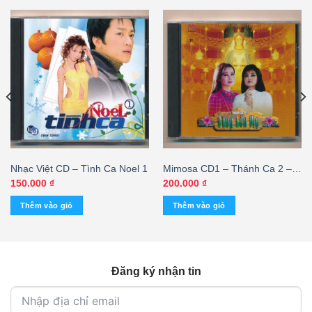
Nhạc Việt CD – Tình Ca Noel 1
Mimosa CD1 – Thánh Ca 2 –
Dâng Lên Mẹ (Art xanh)
150.000
₫
200.000
₫
KGVHC
Thêm vào giỏ
Thêm vào giỏ
Đăng ký nhận tin