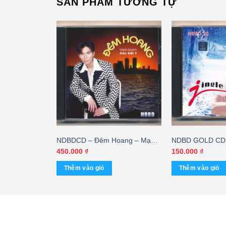
SẢN PHẨM TƯƠNG TỰ
 Trôi Vào
NDBDCD – Đêm Hoang – Mạnh
NDBD GOLD CD20
 Lan – Tuấn
Quỳnh Đặc Biệt 7
450.000
₫
150.000
₫
Thêm vào giỏ
Thêm vào giỏ