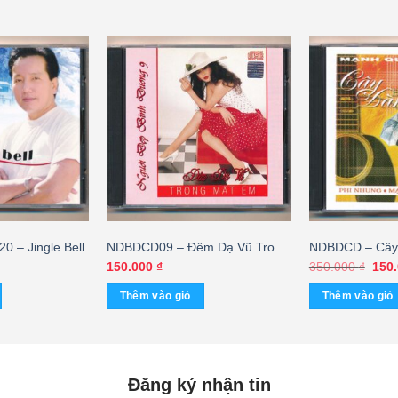
 – Jingle Bell
NDBDCD09 – Đêm Dạ Vũ Trong
NDBDCD – Cây
Mắt Em
Mạnh Quỳnh 8
Giá
150.000
₫
350.000
₫
150
gốc
GỐC)
là:
Thêm vào giỏ
Thêm vào giỏ
350.
Đăng ký nhận tin