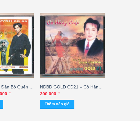
 Đàn Bỏ Quên –
NDBD GOLD CD21 – Cô Hàng
9 (KHÔNG BÌA
Cafe – Elvis Phương (CEI)
Giá
.000
₫
300.000
₫
hiện
tại
Thêm vào giỏ
000 ₫.
là:
150.000 ₫.