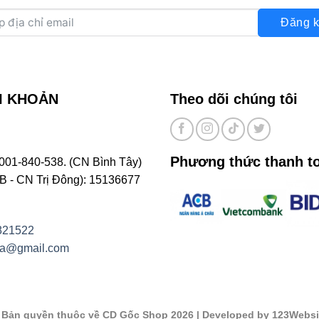
Đăng k
I KHOẢN
Theo dõi chúng tôi
Phương thức thanh t
001-840-538. (CN Bình Tây)
- CN Trị Đông): 15136677
821522
na@gmail.com
©
Bản quyền thuộc về CD Gốc Shop 2026
| Developed by 123Websi