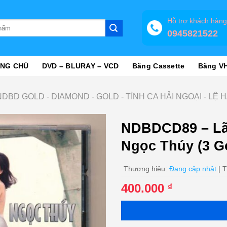
Hỗ trợ khách hàn
0945821522
NG CHỦ
DVD – BLURAY – VCD
Băng Cassette
Băng V
NDBD GOLD - DIAMOND - GOLD - TÌNH CA HẢI NGOẠI - LỆ 
NDBDCD89 – Lã
Ngọc Thúy (3 
Thương hiệu:
Đang cập nhật
| T
400.000
₫