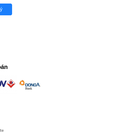
ý
oán
te