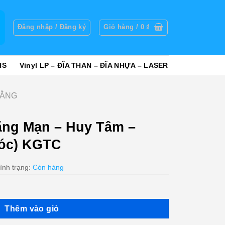
g
Đăng nhập / Đăng ký
Giỏ hàng /
0
₫
HS
Vinyl LP – ĐĨA THAN – ĐĨA NHỰA – LASER
HẰNG
ng Mạn – Huy Tâm –
Góc) KGTC
ình trạng:
Còn hàng
Thêm vào giỏ