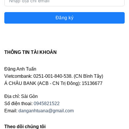
Đăng ký
THÔNG TIN TÀI KHOẢN
Đặng Anh Tuấn
Vietcombank: 0251-001-840-538. (CN Bình Tây)
Á CHÂU BANK (ACB - CN Trị Đông): 15136677
Địa chỉ: Sài Gòn
Số điện thoại:
0945821522
Email:
danganhtuana@gmail.com
Theo dõi chúng tôi