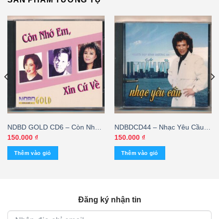
NDBD GOLD CD6 – Còn Nhớ
NDBDCD44 – Nhạc Yêu Cầu –
Em Xin Cứ Về – Don Hồ –
Tuấn Vũ
150.000
₫
150.000
₫
Ngọc Lan – Ý Lan
Thêm vào giỏ
Thêm vào giỏ
Đăng ký nhận tin