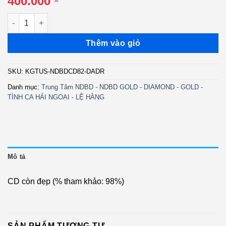
400.000
NDBDCD82 - Chuyến Lưu Diễn Cali - Anh Khoa (DADR) KGTUS 
Thêm vào giỏ
SKU:
KGTUS-NDBDCD82-DADR
Danh mục:
Trung Tâm NDBD - NDBD GOLD - DIAMOND - GOLD -
TÌNH CA HẢI NGOẠI - LỆ HẰNG
Mô tả
CD còn đẹp (% tham khảo: 98%)
SẢN PHẨM TƯƠNG TỰ