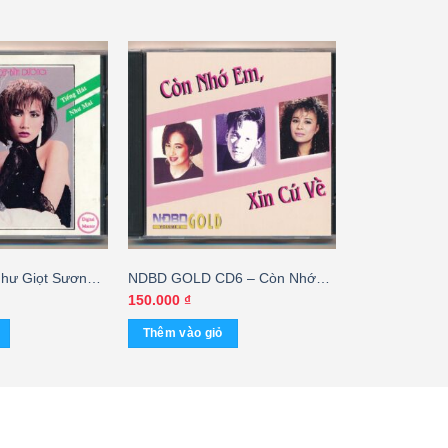
hư Giọt Sương
NDBD GOLD CD6 – Còn Nhớ
ai
Em Xin Cứ Về – Don Hồ – Ngọc
150.000
₫
Lan – Ý Lan
Thêm vào giỏ