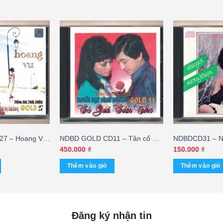
7 – Hoang Vu
NDBD GOLD CD11 – Tân cổ Cô
NDBDCD31 – N
Gái Cần Thơ – Hương Lan – Chí
Khuya – Như M
450.000
₫
150.000
₫
Tâm – Hữu Phước (Nimbus,
Thêm vào giỏ
Thêm vào giỏ
trầy) KGVHC
Đăng ký nhận tin