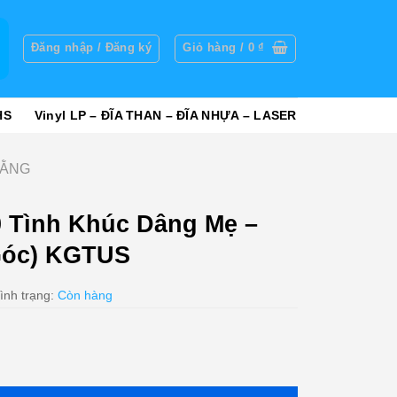
g
Đăng nhập / Đăng ký
Giỏ hàng /
0
₫
HS
Vinyl LP – ĐĨA THAN – ĐĨA NHỰA – LASER
HẰNG
 Tình Khúc Dâng Mẹ –
Góc) KGTUS
ình trạng:
Còn hàng
g Mẹ - Hương Lan (2 Góc) KGTUS số lượng