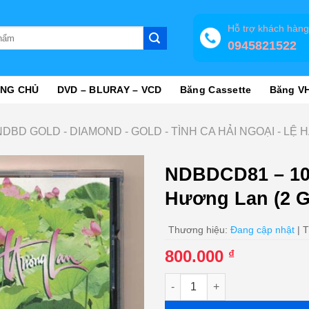
Hỗ trợ khách hàn
0945821522
NG CHỦ
DVD – BLURAY – VCD
Băng Cassette
Băng V
NDBD GOLD - DIAMOND - GOLD - TÌNH CA HẢI NGOẠI - LỆ 
NDBDCD81 – 10
Hương Lan (2 
Thương hiệu:
Đang cập nhật
| T
800.000
₫
NDBDCD81 - 10 Tình Khúc Dân