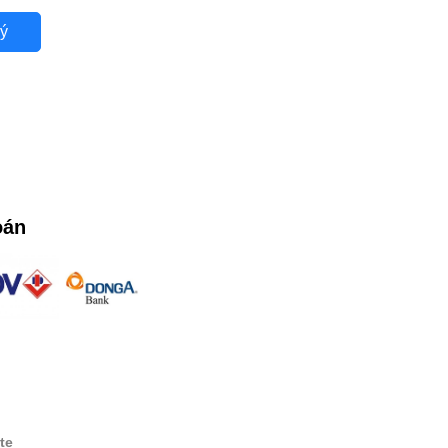
ý
oán
te