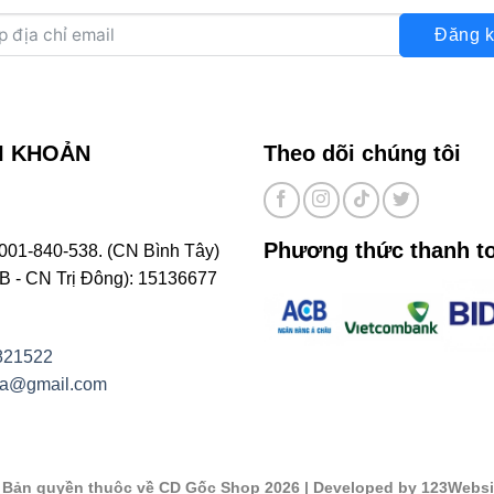
Đăng k
I KHOẢN
Theo dõi chúng tôi
Phương thức thanh t
001-840-538. (CN Bình Tây)
- CN Trị Đông): 15136677
821522
na@gmail.com
©
Bản quyền thuộc về CD Gốc Shop 2026
| Developed by 123Websi