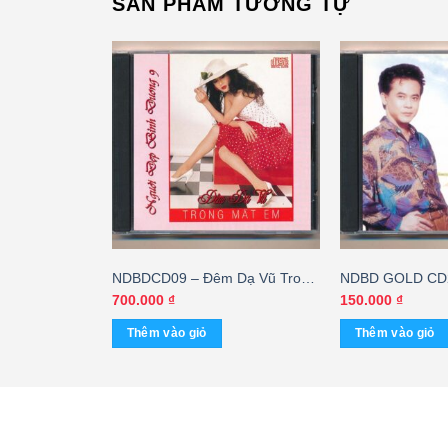
SẢN PHẨM TƯƠNG TỰ
– Suối Nước
NDBDCD09 – Đêm Dạ Vũ Trong
NDBD GOLD CD2
Nimbus)
Mắt Em (Made By Distronic –
– Thái Châu
700.000
₫
150.000
₫
trầy) KGHD
Thêm vào giỏ
Thêm vào giỏ