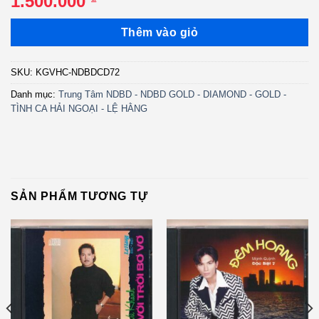
1.500.000
Thêm vào giỏ
SKU:
KGVHC-NDBDCD72
Danh mục:
Trung Tâm NDBD - NDBD GOLD - DIAMOND - GOLD -
TÌNH CA HẢI NGOẠI - LỆ HẰNG
SẢN PHẨM TƯƠNG TỰ