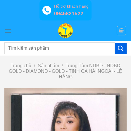
Bỏ
Hỗ trợ khách hàng
qua
0945821522
nội
dung
Tìm
kiếm:
Trang chủ
/
Sản phẩm
/
Trung Tâm NDBD - NDBD
GOLD - DIAMOND - GOLD - TÌNH CA HẢI NGOẠI - LỆ
HẰNG