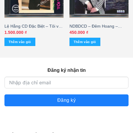
Lệ Hằng CD Đặc Biệt – Tôi với
NDBDCD – Đêm Hoang –
trời bơ vơ – Vũ Khanh (Made
Mạnh Quỳnh Đặc Biệt 7
1.500.000
₫
450.000
₫
By Distronic, bìa đen) KGTH9
Thêm vào giỏ
Thêm vào giỏ
Đăng ký nhận tin
Đăng ký