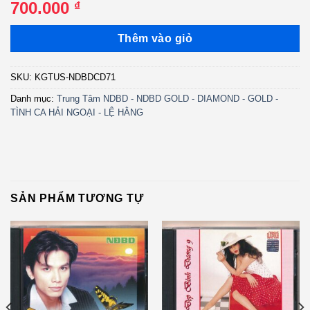
700.000
₫
Thêm vào giỏ
SKU:
KGTUS-NDBDCD71
Danh mục:
Trung Tâm NDBD - NDBD GOLD - DIAMOND - GOLD -
TÌNH CA HẢI NGOẠI - LỆ HẰNG
SẢN PHẨM TƯƠNG TỰ