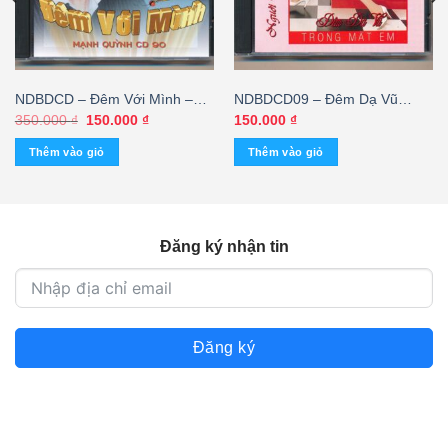
NDBDCD – Đêm Với Mình –
NDBDCD09 – Đêm Dạ Vũ
Mạnh Quỳnh 90 (KHÔNG BÌA
Trong Mắt Em
Giá
Giá
350.000
₫
150.000
₫
150.000
₫
gốc
hiện
GỐC)
là:
tại
Thêm vào giỏ
Thêm vào giỏ
350.000 ₫.
là:
150.000 ₫.
Đăng ký nhận tin
Đăng ký