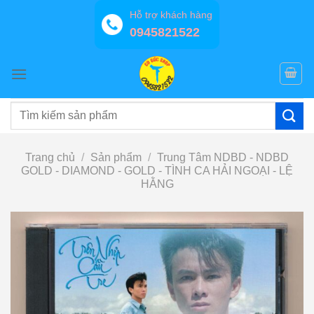
Bỏ
Hỗ trợ khách hàng
qua
0945821522
nội
dung
Tìm
kiếm:
Trang chủ
/
Sản phẩm
/
Trung Tâm NDBD - NDBD
GOLD - DIAMOND - GOLD - TÌNH CA HẢI NGOẠI - LỆ
HẰNG