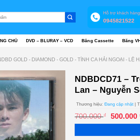
Hỗ trợ khách hàn
0945821522
NG CHỦ
DVD – BLURAY – VCD
Băng Cassette
Băng V
NDBD GOLD - DIAMOND - GOLD - TÌNH CA HẢI NGOẠI - LỆ 
NDBDCD71 – Trê
Lan – Nguyễn 
Thương hiệu:
Đang cập nhật
| T
Giá
700.000
500.000
₫
gốc
là:
700.000 