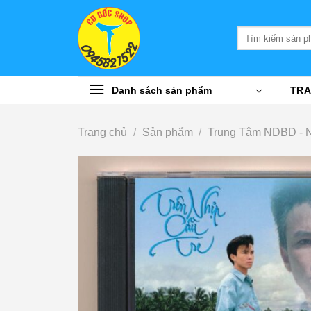
Bỏ
qua
Tìm
nội
kiếm:
dung
Danh sách sản phẩm
TRA
Trang chủ
/
Sản phẩm
/
Trung Tâm NDBD - 