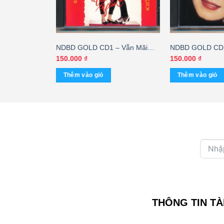
ệt – Tôi Với
NDBD GOLD CD1 – Vẫn Mãi
NDBD GOLD CD2
Khanh
Yêu Em – Kiều Nga – Ngọc Lan
Ngào
150.000
₫
150.000
₫
Thêm vào giỏ
Thêm vào giỏ
THÔNG TIN TÀ