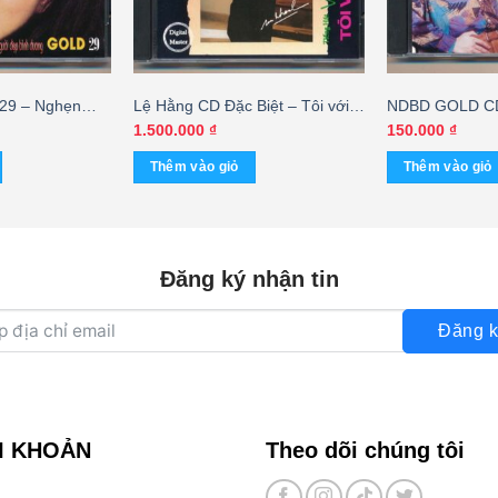
9 – Nghẹn
Lệ Hằng CD Đặc Biệt – Tôi với
NDBD GOLD CD
trời bơ vơ – Vũ Khanh (Made By
– Thái Châu
1.500.000
₫
150.000
₫
Distronic, bìa đen) KGTH9
Thêm vào giỏ
Thêm vào giỏ
Đăng ký nhận tin
Đăng k
I KHOẢN
Theo dõi chúng tôi