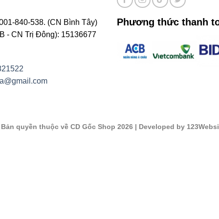
Phương thức thanh t
001-840-538. (CN Bình Tây)
- CN Trị Đông): 15136677
821522
na@gmail.com
©
Bản quyền thuộc về CD Gốc Shop 2026
| Developed by 123Websi