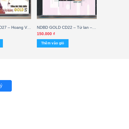
27 – Hoang Vu
NDBD GOLD CD22 – Tứ lan –
Thanh Lan – Hương Lan – Ngọc
150.000
₫
Lan – Ý Lan
Thêm vào giỏ
ý