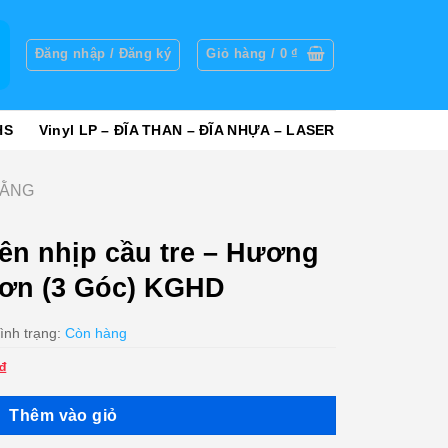
g
Đăng nhập / Đăng ký
Giỏ hàng /
0
₫
HS
Vinyl LP – ĐĨA THAN – ĐĨA NHỰA – LASER
HẰNG
n nhịp cầu tre – Hương
Sơn (3 Góc) KGHD
ình trạng:
Còn hàng
Giá
₫
hiện
tại
Thêm vào giỏ
₫.
là: