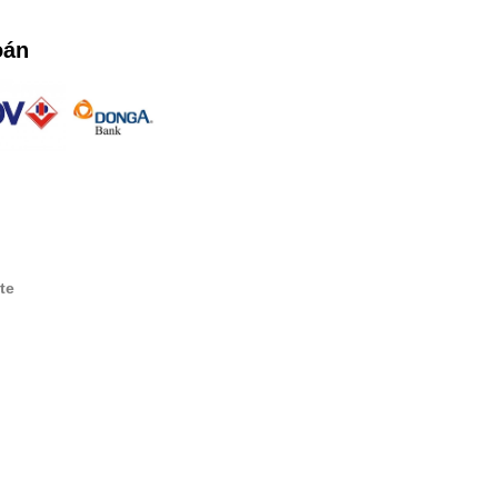
oán
te