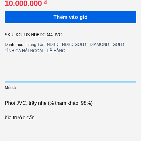
10.000.000
₫
Thêm vào giỏ
SKU:
KGTUS-NDBDCD44-JVC
Danh mục:
Trung Tâm NDBD - NDBD GOLD - DIAMOND - GOLD -
TÌNH CA HẢI NGOẠI - LỆ HẰNG
Mô tả
Phôi JVC, trầy nhẹ (% tham khảo: 98%)
bìa trước cấn