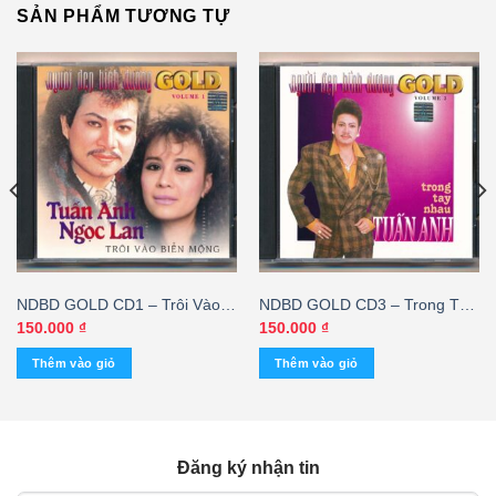
SẢN PHẨM TƯƠNG TỰ
NDBD GOLD CD1 – Trôi Vào
NDBD GOLD CD3 – Trong Tay
Biển Mộng – Ngọc Lan – Tuấn
Nhau – Tuấn Anh
150.000
₫
150.000
₫
Anh
Thêm vào giỏ
Thêm vào giỏ
Đăng ký nhận tin