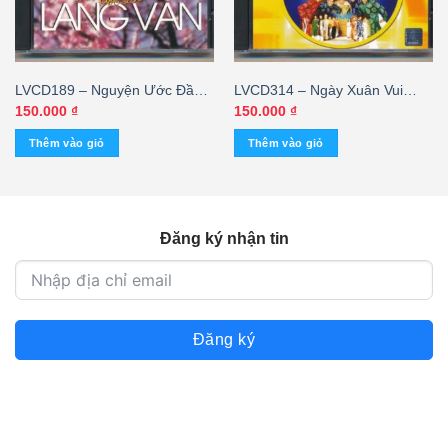
LVCD189 – Nguyện Ước Đầu
LVCD314 – Ngày Xuân Vui
Xuân (tb) KGVHC
Cưới
150.000
₫
150.000
₫
Thêm vào giỏ
Thêm vào giỏ
Đăng ký nhận tin
Đăng ký