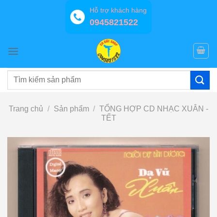
Bỏ
Hỗ trợ khách hàng
qua
0945821522
nội
dung
Tìm
kiếm:
Trang chủ
/
Sản phẩm
/
TỔNG HỢP CD NHẠC XUÂN -
TẾT