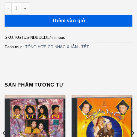
NDBDCD17 - Dạ Vũ Xuân (Nimbus) KGTUS số lượng
Thêm vào giỏ
SKU:
KGTUS-NDBDCD17-nimbus
Danh mục:
TỔNG HỢP CD NHẠC XUÂN - TẾT
SẢN PHẨM TƯƠNG TỰ