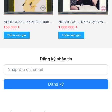
NDBDCD33 – Khiêu Vũ Rumba
NDBDCD31 – Như Giọt Sương
– Cha Cha – Tango
Khuya – Như Mai (Made By
150.000
₫
1.000.000
₫
Distronic) KGHD
Thêm vào giỏ
Thêm vào giỏ
Đăng ký nhận tin
Đăng ký