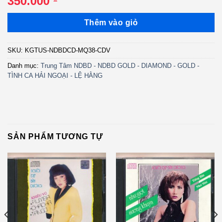
350.000
Thêm vào giỏ
SKU:
KGTUS-NDBDCD-MQ38-CDV
Danh mục:
Trung Tâm NDBD - NDBD GOLD - DIAMOND - GOLD -
TÌNH CA HẢI NGOẠI - LỆ HẰNG
SẢN PHẨM TƯƠNG TỰ