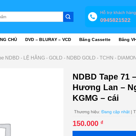
Hỗ trợ khách hàn
0945821522
NG CHỦ
DVD – BLURAY – VCD
Băng Cassette
Băng V
pe NDBD - LỆ HẰNG - GOLD - NDBD GOLD - TCHN - DIAMO
NDBD Tape 71 –
Hương Lan – N
KGMG – cái
Thương hiệu:
Đang cập nhật
| T
150.000
₫