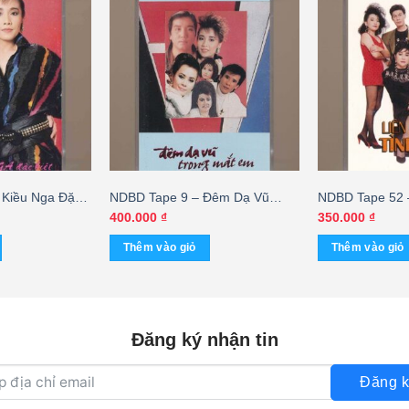
 Kiều Nga Đặc
NDBD Tape 9 – Đêm Dạ Vũ
NDBD Tape 52 –
) KGTUS
Trong Mắt Em (Băng Trắng)
Hờ (KGTH9)
400.000
₫
350.000
₫
KGTUS
Thêm vào giỏ
Thêm vào giỏ
Đăng ký nhận tin
Đăng k