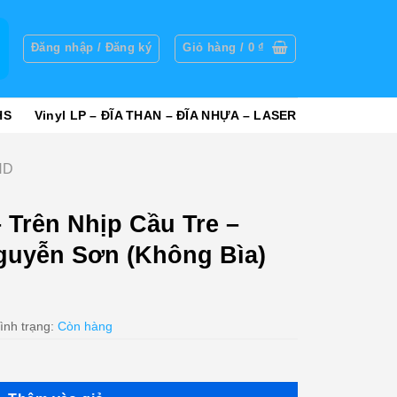
g
Đăng nhập / Đăng ký
Giỏ hàng /
0
₫
HS
Vinyl LP – ĐĨA THAN – ĐĨA NHỰA – LASER
ND
 Trên Nhịp Cầu Tre –
guyễn Sơn (Không Bìa)
ình trạng:
Còn hàng