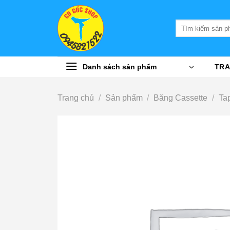
Bỏ
qua
Tìm
nội
kiếm:
dung
Danh sách sản phẩm
TRA
Trang chủ
/
Sản phẩm
/
Băng Cassette
/
Ta