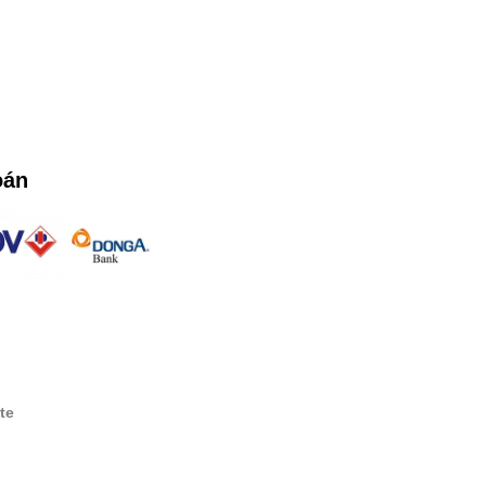
oán
te