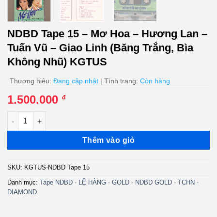
NDBD Tape 15 – Mơ Hoa – Hương Lan –
Tuấn Vũ – Giao Linh (Băng Trắng, Bìa
Không Nhũ) KGTUS
Thương hiệu:
Đang cập nhật
| Tình trạng:
Còn hàng
1.500.000
₫
NDBD Tape 15 - Mơ Hoa - Hương Lan - Tuấn Vũ - Giao Linh (B
Thêm vào giỏ
SKU:
KGTUS-NDBD Tape 15
Danh mục:
Tape NDBD - LỆ HẰNG - GOLD - NDBD GOLD - TCHN -
DIAMOND