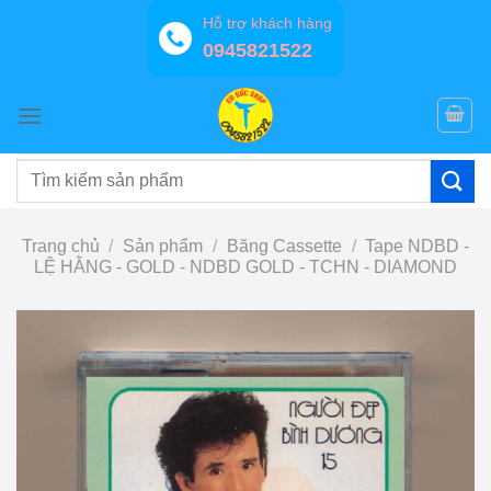
Bỏ
Hỗ trợ khách hàng
qua
0945821522
nội
dung
Tìm
kiếm:
Trang chủ
/
Sản phẩm
/
Băng Cassette
/
Tape NDBD -
LỆ HẰNG - GOLD - NDBD GOLD - TCHN - DIAMOND