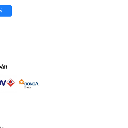
ý
oán
te