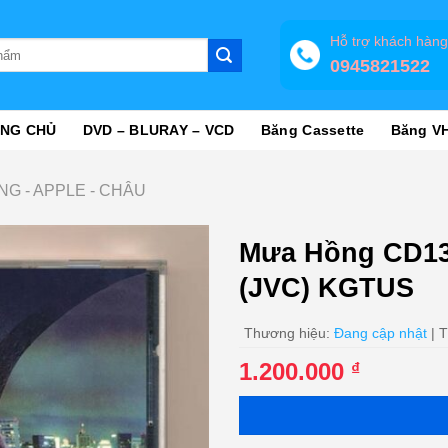
Hỗ trợ khách hàn
0945821522
NG CHỦ
DVD – BLURAY – VCD
Băng Cassette
Băng V
NG - APPLE - CHÂU
Mưa Hồng CD13
(JVC) KGTUS
Thương hiệu:
Đang cập nhật
| T
1.200.000
₫