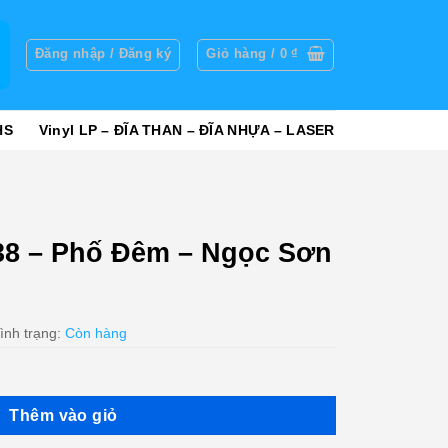
g
Đăng nhập / Đăng ký
Giỏ hàng /
0
₫
HS
Vinyl LP – ĐĨA THAN – ĐĨA NHỰA – LASER
8 – Phố Đêm – Ngọc Sơn
ình trạng:
Còn hàng
Thêm vào giỏ