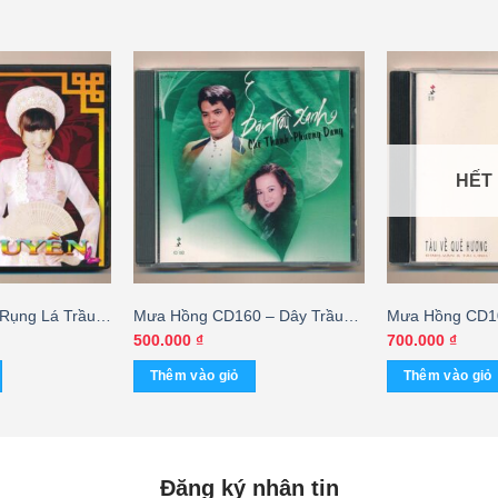
HẾT
Rụng Lá Trầu
Mưa Hồng CD160 – Dây Trầu
Mưa Hồng CD10
ền
Xanh – Chế Thanh – Phương
Hương – Tài Li
500.000
₫
700.000
₫
Dung (3 Góc)
(JVC) – cái
Thêm vào giỏ
Thêm vào giỏ
Đăng ký nhận tin