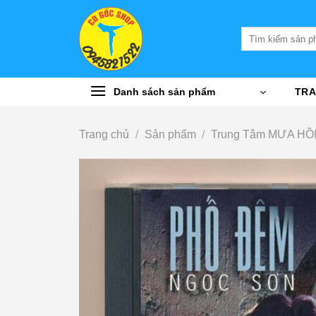
Bỏ
qua
Tìm
nội
kiếm:
dung
Danh sách sản phẩm
TRA
Trang chủ
/
Sản phẩm
/
Trung Tâm MƯA HỒ