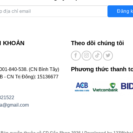
Đăng k
I KHOẢN
Theo dõi chúng tôi
Phương thức thanh t
001-840-538. (CN Bình Tây)
- CN Trị Đông): 15136677
821522
na@gmail.com
©
Bản quyền thuộc về CD Gốc Shop 2026
| Developed by 123Websi