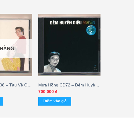
 HÀNG
8 – Tàu Về Quê
Mưa Hồng CD72 – Đêm Huyền
nh – Đình Văn
Diệu – Đình Văn (3G)
700.000
₫
Thêm vào giỏ