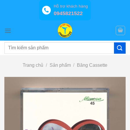
Bỏ
Hỗ trợ khách hàng
qua
0945821522
nội
dung
Tìm
kiếm:
Trang chủ
/
Sản phẩm
/
Băng Cassette