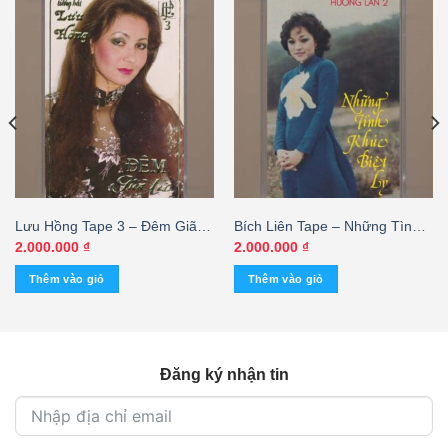
Lưu Hồng Tape 3 – Đêm Giã
Bích Liên Tape – Những Tình
Từ (KGTUS)
Khúc Biệt Ly – Hương Lan 2
2.000.000
₫
2.000.000
₫
(Băng Đen) KGTUS
Thêm vào giỏ
Thêm vào giỏ
Đăng ký nhận tin