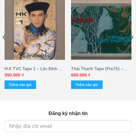
H.K TVC Tape 1 – Lộc Đỉnh Ký
Thái Thanh Tape (Pre75) –
(KGTC)
Tiếng Hát Vượt Thời Gian
350.000
₫
600.000
₫
(KGFR)
Thêm vào giỏ
Thêm vào giỏ
Đăng ký nhận tin