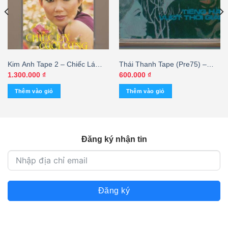
Kim Anh Tape 2 – Chiếc Lá
Thái Thanh Tape (Pre75) –
Cuối Cùng (Băng Đen) KGTUS
Tiếng Hát Vượt Thời Gian
1.300.000
₫
600.000
₫
(KGFR)
Thêm vào giỏ
Thêm vào giỏ
Đăng ký nhận tin
Đăng ký