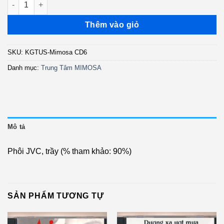
là:
tại
1.800.000 ₫.
là:
Thêm vào giỏ
1.200.000 ₫.
SKU:
KGTUS-Mimosa CD6
Danh mục:
Trung Tâm MIMOSA
Mô tả
Phôi JVC, trầy (% tham khảo: 90%)
SẢN PHẨM TƯƠNG TỰ