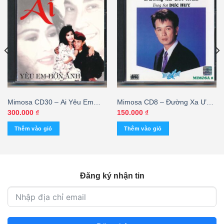
Mimosa CD30 – Ai Yêu Em
Mimosa CD8 – Đường Xa Ướt
Hơn Anh – Hùng Cường – Mai
Mưa – Đức Huy
300.000
₫
150.000
₫
Lệ Huyền (ADC-CA) KGVHC
Thêm vào giỏ
Thêm vào giỏ
Đăng ký nhận tin