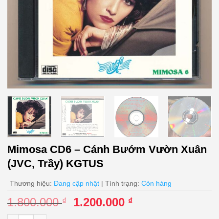
Mimosa CD6 – Cánh Bướm Vườn Xuân
(JVC, Trầy) KGTUS
Thương hiệu:
Đang cập nhật
| Tình trạng:
Còn hàng
Giá
Giá
1.800.000
1.200.000
₫
₫
gốc
hiện
Mimosa CD6 - Cánh Bướm Vườn Xuân (JVC, Trầy) KGTUS số l