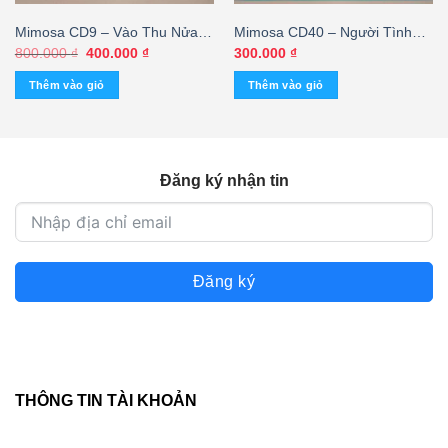
Mimosa CD9 – Vào Thu Nửa
Mimosa CD40 – Người Tình
Đời – Julie (JVC, Trầy) KGTUS
Người Đẹp Xinh Xinh – Khánh
Giá
Giá
800.000
₫
400.000
₫
300.000
₫
gốc
hiện
Hà – Ý Lan (Bìa F1 – TBD)
là:
tại
Thêm vào giỏ
Thêm vào giỏ
800.000 ₫.
là:
400.000 ₫.
Đăng ký nhận tin
Đăng ký
THÔNG TIN TÀI KHOẢN